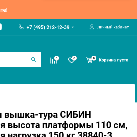
те!
+7 (495) 212-12-39
Личный кабинет
0
0
0
Корзина
пуста
 вышка-тура СИБИН
я высота платформы 110 см,
 нагрузка 150 кг 38840-3