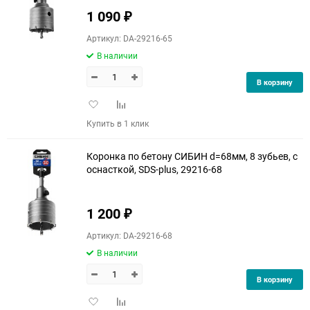
1 090
₽
90
Артикул: DA-29216-65
150
В наличии
В корзину
Добавить
Добавить
в
к
Купить в 1 клик
избранное
сравнению
Коронка по бетону СИБИН d=68мм, 8 зубьев, с
оснасткой, SDS-plus, 29216-68
1 200
₽
Артикул: DA-29216-68
В наличии
В корзину
Добавить
Добавить