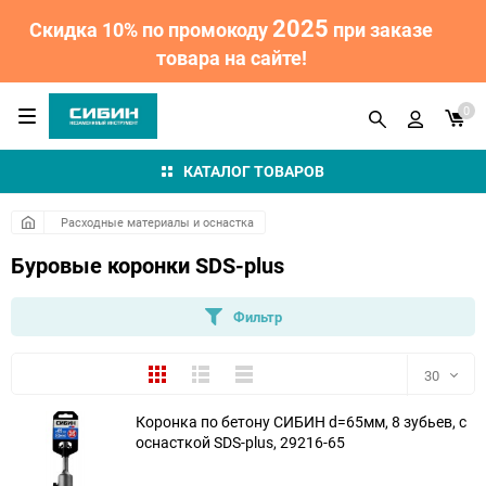
2025
Скидка 10% по промокоду
при заказе
товара на сайте!
0
КАТАЛОГ ТОВАРОВ
Расходные материалы и оснастка
Буровые коронки SDS-plus
Фильтр
Плитка
Подробно
Компактно
30
Коронка по бетону СИБИН d=65мм, 8 зубьев, с
30
оснасткой SDS-plus, 29216-65
60