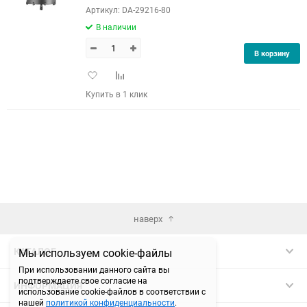
Артикул: DA-29216-80
В наличии
В корзину
Добавить
Добавить
в
к
Купить в 1 клик
избранное
сравнению
наверх
КАТАЛОГ
Мы используем cookie-файлы
При использовании данного сайта вы
подтверждаете свое согласие на
ИНФОРМАЦИЯ
использование cookie-файлов в соответствии с
нашей
политикой конфиденциальности
.