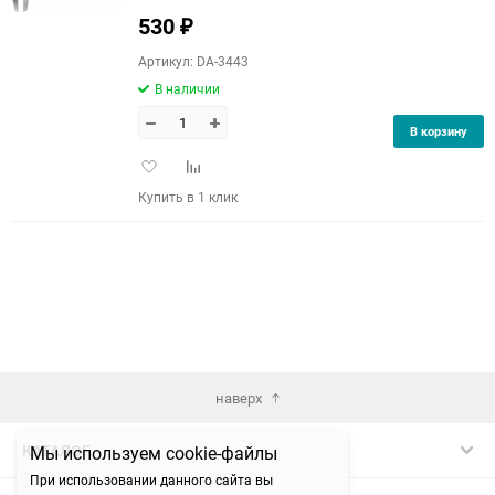
530
₽
90
Артикул: DA-3443
150
В наличии
В корзину
Добавить
Добавить
в
к
Купить в 1 клик
избранное
сравнению
наверх
КАТАЛОГ
Мы используем cookie-файлы
При использовании данного сайта вы