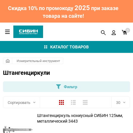
2025
Скидка 10% по промокоду
при заказе
товара на сайте!
0
КАТАЛОГ ТОВАРОВ
Измерительный инструмент
Штангенциркули
Фильтр
Плитка
Подробно
Компактно
Сортировать
30
Штангенциркуль нониусный СИБИН 125мм,
30
металлический 3443
60