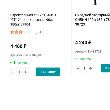
Строительная тачка СИБИН
Складной столярный
"СТ-12" одноколесная, 90л,
СИБИН 605 х 635 х 78
180кг 39904
38723
4
4 240
₽
4 460
₽
Артикул: DA-38723
Артикул: DA-39904_z01
В наличии
В наличии
В 
В КОРЗИНУ