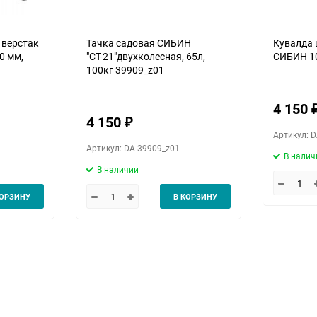
 верстак
Тачка садовая СИБИН
Кувалда 
0 мм,
"СТ-21"двухколесная, 65л,
СИБИН 10
100кг 39909_z01
4 150
4 150
₽
Артикул: D
Артикул: DA-39909_z01
В налич
В наличии
КОРЗИНУ
В КОРЗИНУ