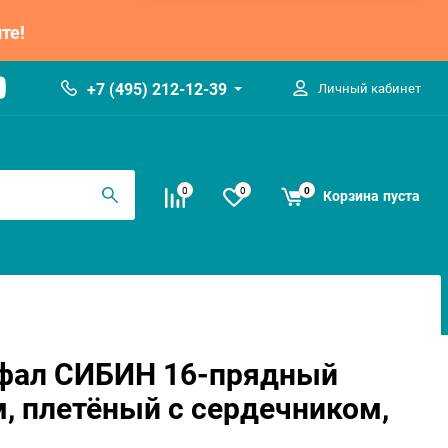
те!
+7 (495) 212-12-39
Личный кабинет
0
0
0
Корзина
пуста
фал СИБИН 16-прядный
, плетёный с сердечником,