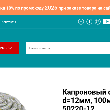
2025
ка 10% по промокоду
при заказе товара на сай
Контакты
АРОВ
Капроновый 
d=12мм, 100м
50220-12