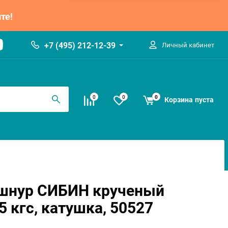
те!
+7 (495) 212-12-39
Личный кабинет
0
0
0
Корзина
пуста
шнур СИБИН крученый
5 кгс, катушка, 50527