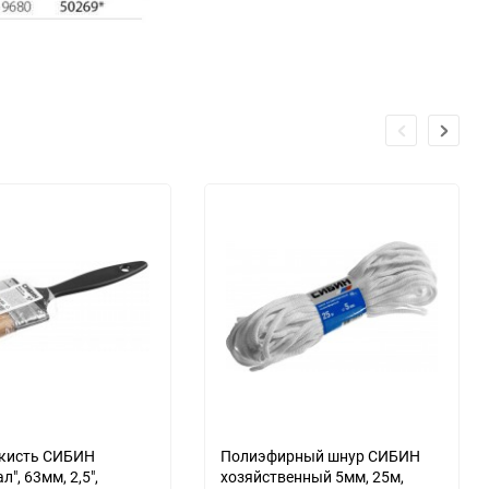
 кисть СИБИН
Полиэфирный шнур СИБИН
л", 63мм, 2,5",
хозяйственный 5мм, 25м,