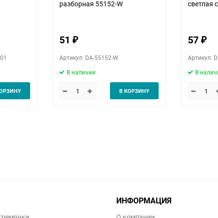
разборная 55152-W
светлая 
пластико
51
57
₽
₽
z01
Артикул: DA-55152-W
Артикул: 
В наличии
В налич
КОРЗИНУ
В КОРЗИНУ
ИНФОРМАЦИЯ
тремянки
О компании