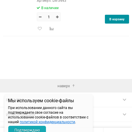
Артикул: DA-3443
В наличии
В корзину
Добавить
Добавить
в
к
избранное
сравнению
наверх
КАТАЛОГ
Мы используем cookie-файлы
При использовании данного сайта вы
подтверждаете свое согласие на
ИНФОРМАЦИЯ
использование cookie-файлов в соответствии с
нашей
политикой конфиденциальности
.
КОНТАКТЫ
Подтверждаю