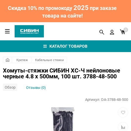
2025
Скидка 10% по промокоду
при заказе
товара на сайте!
0
КАТАЛОГ ТОВАРОВ
Крепеж
Кабельные стяжки
Хомуты-стяжки СИБИН ХС-Ч нейлоновые
черные 4.8 х 500мм, 100 шт. 3788-48-500
Обзор
Отзывы (0)
Артикул:
DA-3788-48-500
Добав
в
избра
Добав
к