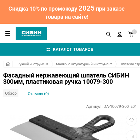
2025
Скидка 10% по промокоду
при заказе
товара на сайте!
0
КАТАЛОГ ТОВАРОВ
Ручной инструмент
Малярно-штукатурный инструмент
Шпатели ст
Фасадный нержавеющий шпатель СИБИН
300мм, пластиковая ручка 10079-300
Обзор
Отзывы (0)
Артикул:
DA-10079-300_z01
Добав
в
избра
Добав
к