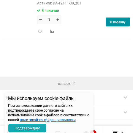
Артикул: DA-12111-30_z01
В наличии
В корзину
Добавить
Добавить
в
к
избранное
сравнению
наверх
КАТАЛОГ
Мы используем cookie-файлы
При использовании данного сайта вы
подтверждаете свое согласие на
ИНФОРМАЦИЯ
использование cookie-файлов в соответствии с
нашей
политикой конфиденциальности
.
КОНТАКТЫ
Подтверждаю