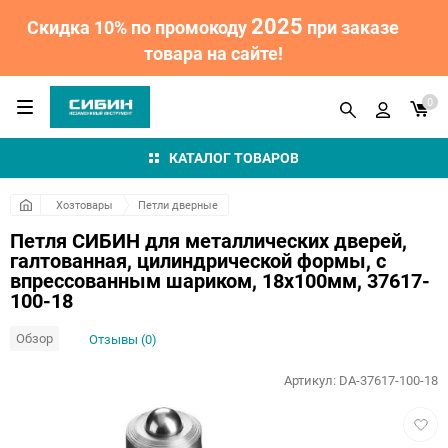
2025
Скидка 10% по промокоду
при заказе
товара на сайте!
0
КАТАЛОГ ТОВАРОВ
Хозтовары
Петли дверные
Петля СИБИН для металлических дверей,
галтованная, цилиндрической формы, с
впрессованным шариком, 18х100мм, 37617-
100-18
Обзор
Отзывы (0)
Артикул:
DA-37617-100-18
Добав
в