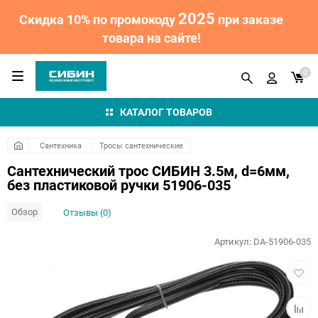
2025
Скидка 10% по промокоду
при заказе
товара на сайте!
0
КАТАЛОГ ТОВАРОВ
Сантехника
Тросы сантехнические
Сантехнический трос СИБИН 3.5м, d=6мм,
без пластиковой ручки 51906-035
Обзор
Отзывы (0)
Артикул:
DA-51906-035
Добав
в
избра
Добав
к