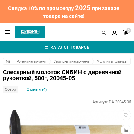
2025
Скидка 10% по промокоду
при заказе
товара на сайте!
0
КАТАЛОГ ТОВАРОВ
Ручной инструмент
Столярный инструмент
Молотки и Кувалды
Слесарный молоток СИБИН с деревянной
рукояткой, 500г, 20045-05
Обзор
Отзывы (0)
Артикул:
DA-20045-05
Добав
в
избра
Добав
к