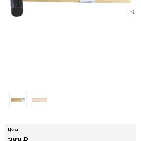
сравн
Цена
388
₽