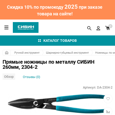
2025
Скидка 10% по промокоду
при заказе
товара на сайте!
0
КАТАЛОГ ТОВАРОВ
Ручной инструмент
Шарнирно-губцевый инструмент
Ножницы по м
Прямые ножницы по металлу СИБИН
260мм, 2304-2
Обзор
Отзывы (0)
Артикул:
DA-2304-2
Добав
в
избра
Добав
к