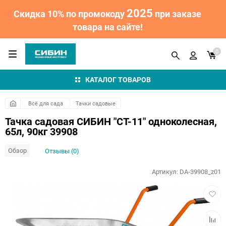
2025
Скидка 10% по промокоду
при заказе
товара на сайте!
0
КАТАЛОГ ТОВАРОВ
Всё для сада
Тачки садовые
Тачка садовая СИБИН "СТ-11" одноколесная,
65л, 90кг 39908
Обзор
Отзывы (0)
Артикул:
DA-39908_z01
Добав
в
избра
Добав
к