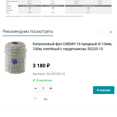
Рекомендуем посмотреть
Капроновый фал СИБИН 16-прядный d=10мм,
100м, плетёный с сердечником, 50220-10
3 180
₽
Артикул: DA-50220-10
В наличии
В корзину
Добавить
Добавить
в
к
избранное
сравнению